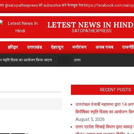
Youtube चैनल @satopathexpress को subscribe करे फेसबुक पेज https://facebook.com
LETEST NEWS IN HIND
SATOPATHEXPRESS
हरिद्वार
उत्तराखंड
देहरादून
मनोरंजन
अजब गजब
राजनीत
Primary
Navigation
िका स्मृति दिवस का आयोजन किया जाएगा
उत्तर प्रदेश सिंचाई विभाग द्वारा कावड़ मे
Menu
RECENT POSTS
उत्तरांचल पंजाबी महासभा द्वारा 14 अ
विभीषिका स्मृति दिवस का आयोजन कि
August 5, 2026
उत्तर प्रदेश सिंचाई विभाग द्वारा कावड