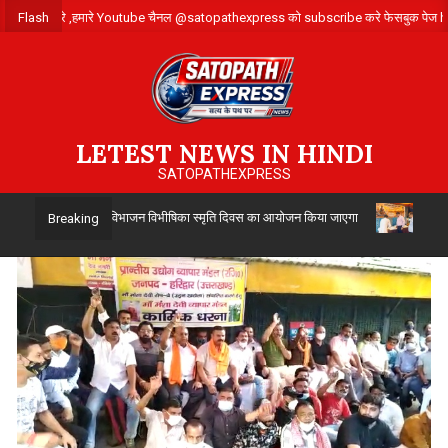
Skip
के लिए संपर्क करे ,हमारे Youtube चैनल @satopathexpress को subscribe करे फेसबुक 
Flash
to
content
LETEST NEWS IN HINDI
SATOPATHEXPRESS
ा द्वारा 14 अगस्त को विभाजन विभीषिका स्मृति दिवस का आयोजन किया जाएगा
उत्तर प
Breaking