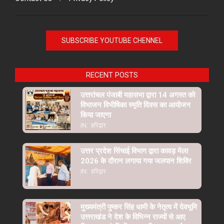
SUBSCRIBE YOUTUBE CHENNEL
RECENT POSTS
उत्तरांचल पंजाबी महासभा द्वारा 14 अगस्त को
विभाजन विभीषिका स्मृति दिवस का आयोजन
किया जाएगा
IN:
हरिद्वार
उत्तर प्रदेश सिंचाई विभाग द्वारा कावड़ मेला
2026 के दौरान लगाया गया जलपान शिविर
IN:
हरिद्वार
मुख्यमंत्री पुष्कर सिंह धामी के नेतृत्व में देवभूमि
उत्तराखंड ने देश के विभिन्न राज्यों से आए