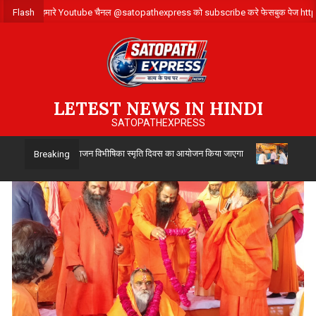
Skip
ए संपर्क करे ,हमारे Youtube चैनल @satopathexpress को subscribe करे फेसबुक पेज 
Flash
to
content
LETEST NEWS IN HINDI
SATOPATHEXPRESS
ारा 14 अगस्त को विभाजन विभीषिका स्मृति दिवस का आयोजन किया जाएगा
उत्तर प्रदेश
Breaking