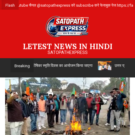
Skip
र्क करे ,हमारे Youtube चैनल @satopathexpress को subscribe करे फेसबुक पेज https
Flash
to
content
LETEST NEWS IN HINDI
SATOPATHEXPRESS
 अगस्त को विभाजन विभीषिका स्मृति दिवस का आयोजन किया जाएगा
उत्तर प्रदेश सिंचाई
Breaking