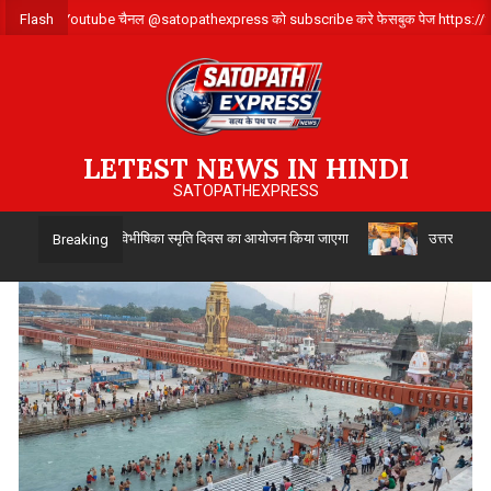
Skip
पर्क करे ,हमारे Youtube चैनल @satopathexpress को subscribe करे फेसबुक पेज http
Flash
to
content
LETEST NEWS IN HINDI
SATOPATHEXPRESS
4 अगस्त को विभाजन विभीषिका स्मृति दिवस का आयोजन किया जाएगा
उत्तर प्रदेश सिंचा
Breaking