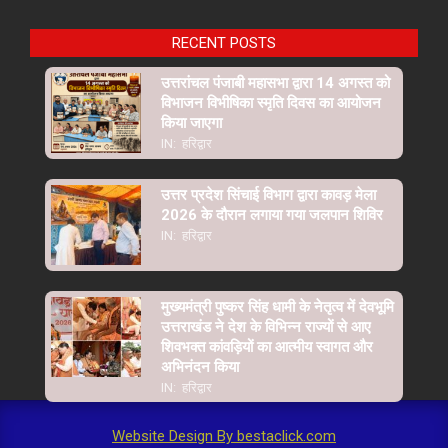
RECENT POSTS
उत्तरांचल पंजाबी महासभा द्वारा 14 अगस्त को
विभाजन विभीषिका स्मृति दिवस का आयोजन
किया जाएगा
IN:
हरिद्वार
उत्तर प्रदेश सिंचाई विभाग द्वारा कावड़ मेला
2026 के दौरान लगाया गया जलपान शिविर
IN:
हरिद्वार
मुख्यमंत्री पुष्कर सिंह धामी के नेतृत्व में देवभूमि
उत्तराखंड ने देश के विभिन्न राज्यों से आए
शिवभक्त कांवड़ियों का आत्मीय स्वागत और
अभिनंदन किया
IN:
हरिद्वार
Website Design By bestaclick.com