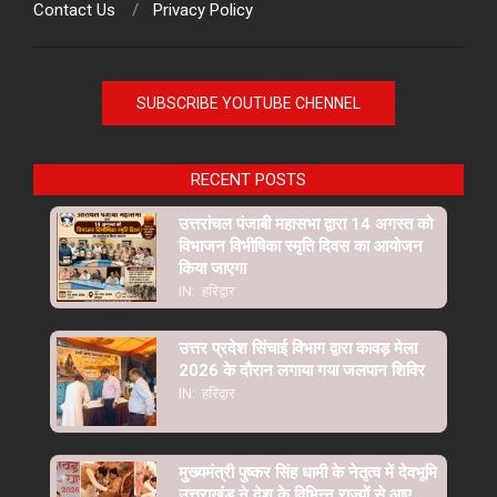
Contact Us
Privacy Policy
SUBSCRIBE YOUTUBE CHENNEL
RECENT POSTS
उत्तरांचल पंजाबी महासभा द्वारा 14 अगस्त को
विभाजन विभीषिका स्मृति दिवस का आयोजन
किया जाएगा
IN:
हरिद्वार
उत्तर प्रदेश सिंचाई विभाग द्वारा कावड़ मेला
2026 के दौरान लगाया गया जलपान शिविर
IN:
हरिद्वार
मुख्यमंत्री पुष्कर सिंह धामी के नेतृत्व में देवभूमि
उत्तराखंड ने देश के विभिन्न राज्यों से आए