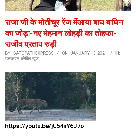
राजा जी के मोतीचूर रेंज मेंआया बाघ बाघिन
का जोड़ा-नए मेहमान लोहड़ी का तोहफा-
राजीव प्रताप रुड़ी
BY:
SATOPATHEXPRESS
ON:
JANUARY 13, 2021
IN:
उत्तराखंड
,
ब्रेकिंग न्यूज़
https://youtu.be/jC54iiY6J7o