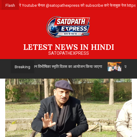
Skip
 संपर्क करे ,हमारे Youtube चैनल @satopathexpress को subscribe करे फेसबुक पेज h
Flash
to
content
LETEST NEWS IN HINDI
SATOPATHEXPRESS
रा 14 अगस्त को विभाजन विभीषिका स्मृति दिवस का आयोजन किया जाएगा
उत्तर प्रदेश 
Breaking