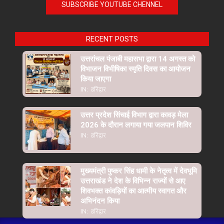
SUBSCRIBE YOUTUBE CHENNEL
RECENT POSTS
उत्तरांचल पंजाबी महासभा द्वारा 14 अगस्त को
विभाजन विभीषिका स्मृति दिवस का आयोजन
किया जाएगा
IN:
हरिद्वार
उत्तर प्रदेश सिंचाई विभाग द्वारा कावड़ मेला
2026 के दौरान लगाया गया जलपान शिविर
IN:
हरिद्वार
मुख्यमंत्री पुष्कर सिंह धामी के नेतृत्व में देवभूमि
उत्तराखंड ने देश के विभिन्न राज्यों से आए
शिवभक्त कांवड़ियों का आत्मीय स्वागत और
अभिनंदन किया
IN:
हरिद्वार