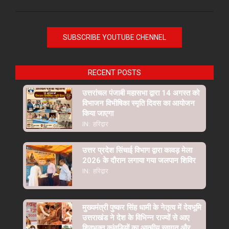
SUBSCRIBE YOUTUBE CHENNEL
RECENT POSTS
उत्तरांचल पंजाबी महासभा द्वारा 14 अगस्त को
विभाजन विभीषिका स्मृति दिवस का आयोजन
किया जाएगा
IN:
हरिद्वार
उत्तर प्रदेश सिंचाई विभाग द्वारा कावड़ मेला
2026 के दौरान लगाया गया जलपान शिविर
IN:
हरिद्वार
मुख्यमंत्री पुष्कर सिंह धामी के नेतृत्व में देवभूमि
उत्तराखंड ने देश के विभिन्न राज्यों से आए
शिवभक्त कांवड़ियों का आत्मीय स्वागत और