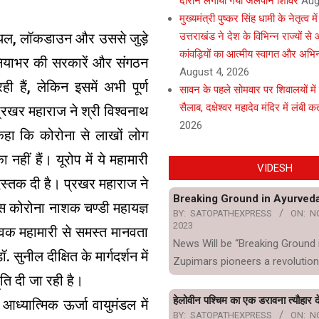
दौरान लगाया गया जलपान शिविर
Aug
मुख्यमंत्री पुष्कर सिंह धामी के नेतृत्व मे
उत्तराखंड ने देश के विभिन्न राज्यों स
ुथल, लॉकडाउन और उससे जुड़े
कांवड़ियों का आत्मीय स्वागत और अभि
ुनियाभर की सरकारें और संगठन
August 4, 2026
हैं, लेकिन इसमें अभी पूर्ण
सावन के पहले सोमवार पर शिवालयों में
सैलाब, दक्षेश्वर महादेव मंदिर में लंबी कता
प्रखर महाराज ने श्री विश्वनाथ
2026
े कहा कि कोरोना से लाखों लोग
नहीं हैं। यूरोप में ये महामारी
VIDESH
 दस्तक दी है। प्रखर महाराज ने
Breaking Ground in Ayurved
स कोरोना नाशक चण्डी महायज्ञ
BY:
SATOPATHEXPRESS
ON:
N
2023
विक महामारी से समस्त मानवता
News Will be “Breaking Ground 
सुनील दीक्षित के मार्गदर्शन में
Zupimars pioneers a revolution
हूति दी जा रही है।
हेलोवीन पश्चिम का एक डरावना त्यौहार दे
 आध्यात्मिक ऊर्जा वायुमंडल में
BY:
SATOPATHEXPRESS
ON:
N