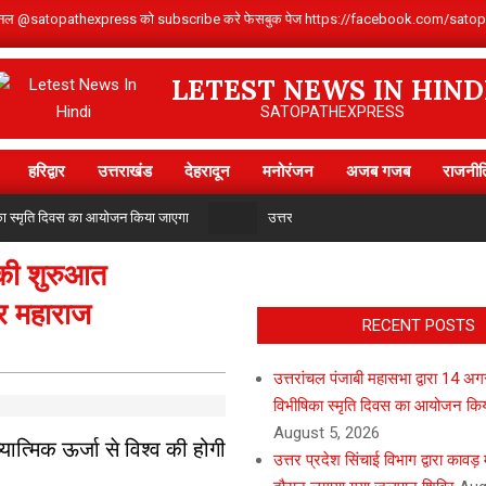
Youtube चैनल @satopathexpress को subscribe करे फेसबुक पेज https://facebook.com
LETEST NEWS IN HIND
SATOPATHEXPRESS
हरिद्वार
उत्तराखंड
देहरादून
मनोरंजन
अजब गजब
राजनीत
Primary
Navigation
िका स्मृति दिवस का आयोजन किया जाएगा
उत्तर प्रदेश सिंचाई विभाग द्वारा कावड़ मे
Menu
 की शुरुआत
खर महाराज
RECENT POSTS
उत्तरांचल पंजाबी महासभा द्वारा 14 अ
विभीषिका स्मृति दिवस का आयोजन कि
August 5, 2026
त्मिक ऊर्जा से विश्व की होगी
उत्तर प्रदेश सिंचाई विभाग द्वारा कावड