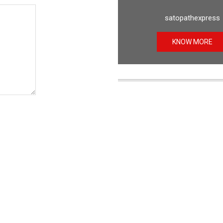
satopathexpress
KNOW MORE