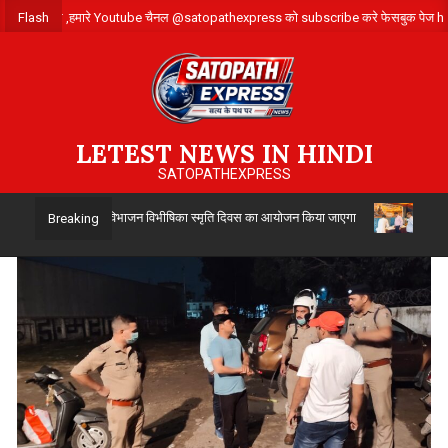
Skip
 लिए संपर्क करे ,हमारे Youtube चैनल @satopathexpress को subscribe करे फेसबुक प
Flash
to
content
LETEST NEWS IN HINDI
SATOPATHEXPRESS
द्वारा 14 अगस्त को विभाजन विभीषिका स्मृति दिवस का आयोजन किया जाएगा
उत्तर प्र
Breaking