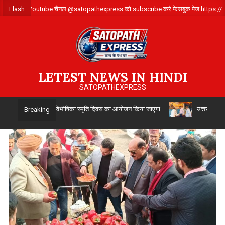
Skip
र्क करे ,हमारे Youtube चैनल @satopathexpress को subscribe करे फेसबुक पेज https:
Flash
to
content
LETEST NEWS IN HINDI
SATOPATHEXPRESS
 अगस्त को विभाजन विभीषिका स्मृति दिवस का आयोजन किया जाएगा
उत्तर प्रदेश सिंचाई
Breaking