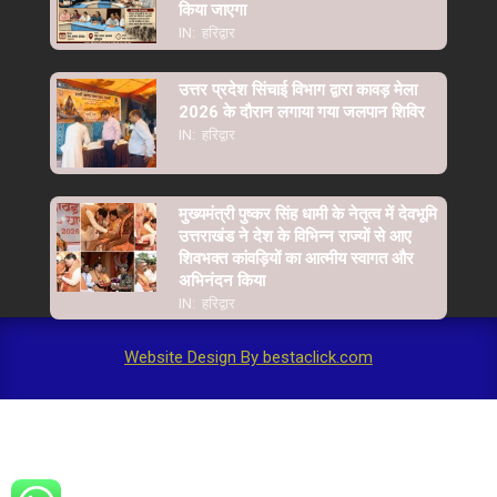
किया जाएगा
IN:
हरिद्वार
उत्तर प्रदेश सिंचाई विभाग द्वारा कावड़ मेला
2026 के दौरान लगाया गया जलपान शिविर
IN:
हरिद्वार
मुख्यमंत्री पुष्कर सिंह धामी के नेतृत्व में देवभूमि
उत्तराखंड ने देश के विभिन्न राज्यों से आए
शिवभक्त कांवड़ियों का आत्मीय स्वागत और
अभिनंदन किया
IN:
हरिद्वार
Website Design By bestaclick.com