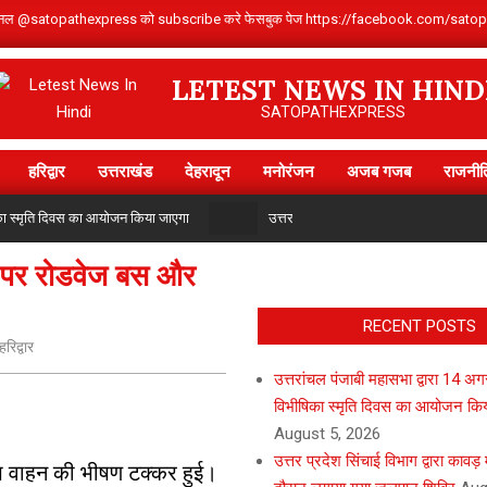
Youtube चैनल @satopathexpress को subscribe करे फेसबुक पेज https://facebook.com
LETEST NEWS IN HIND
SATOPATHEXPRESS
हरिद्वार
उत्तराखंड
देहरादून
मनोरंजन
अजब गजब
राजनीत
Primary
Navigation
िका स्मृति दिवस का आयोजन किया जाएगा
उत्तर प्रदेश सिंचाई विभाग द्वारा कावड़ मे
Menu
ओवर पर रोडवेज बस और
RECENT POSTS
हरिद्वार
उत्तरांचल पंजाबी महासभा द्वारा 14 अ
विभीषिका स्मृति दिवस का आयोजन कि
August 5, 2026
उत्तर प्रदेश सिंचाई विभाग द्वारा कावड
वाहन की भीषण टक्कर हुई।