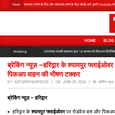
Skip
Flash
समाचार भेजने के लिए और संवादाता बनने के लिए संपर्क करे ,हमारे 
to
content
HOME
BLOG
उत्तरांचल पंजाबी महासभा द्वारा 14 अगस्त को विभाजन विभीष
Breaking
ब्रेकिंग न्यूज़ –हरिद्वार के श्यामपुर फ्लाई
पिकअप वाहन की भीषण टक्कर
BY:
SATOPATHEXPRESS
ON:
JUNE 29, 2026
IN:
ब्रेकिंग न्यूज़
,
ब्रेकिंग न्यूज़ – हरिद्वार
हरिद्वार के
श्यामपुर फ्लाईओवर
पर रोडवेज बस और पिकअप 