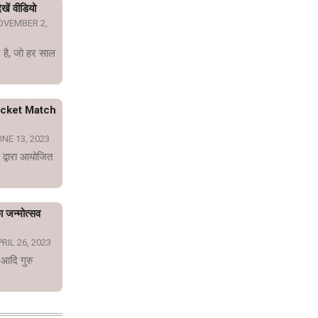
खें वीडियो
OVEMBER 2,
 है, जो हर साल
icket Match
NE 13, 2023
 द्वारा आयोजित
का जन्मोत्सव
RIL 26, 2023
 आदि गुरु