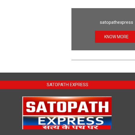
satopathexpress
KNOW MORE
SATOPATH EXPRESS