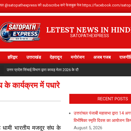
Youtube चैनल @satopathexpress को subscribe करे फेसबुक पेज https://facebook.com
LETEST NEWS IN HIND
SATOPATHEXPRESS
हरिद्वार
उत्तराखंड
देहरादून
मनोरंजन
अजब गजब
राजनीत
Primary
Navigation
उत्तर प्रदेश सिंचाई विभाग द्वारा कावड़ मेला 2026 के दौरान लगाया गया जलपान शिविर
Menu
 के कार्यक्रम में पधारे
RECENT POSTS
उत्तरांचल पंजाबी महासभा द्वारा 14 अ
विभीषिका स्मृति दिवस का आयोजन कि
िंह धामी भारतीय मजदूर संघ के
August 5, 2026