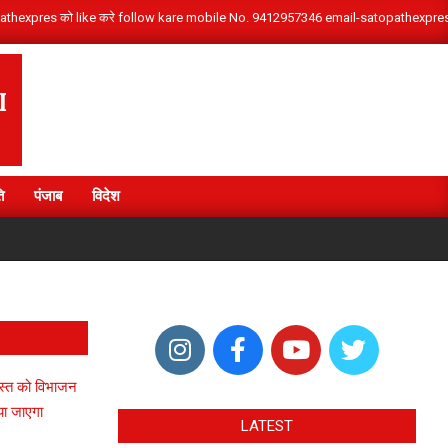
/satopathexpres को like करे follow kare mobile No. 9412957346 email-satopathex
I
ि
पंजाब
विदेश
मुख्यमंत्री पुष्कर सिंह धामी के नेतृत्व में देवभूमि उत्तराखंड ने देश के विभिन्न राज्यों से आए शिवभक्त
गस्त को विभाजन
या जाएगा
LATEST