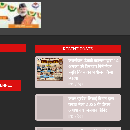
RECENT POSTS
उत्तरांचल पंजाबी महासभा द्वारा 14
अगस्त को विभाजन विभीषिका
स्मृति दिवस का आयोजन किया
जाएगा
IN:
हरिद्वार
HENNEL
उत्तर प्रदेश सिंचाई विभाग द्वारा
कावड़ मेला 2026 के दौरान
लगाया गया जलपान शिविर
IN:
हरिद्वार