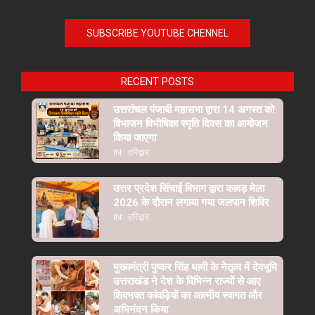
SUBSCRIBE YOUTUBE CHENNEL
RECENT POSTS
उत्तरांचल पंजाबी महासभा द्वारा 14 अगस्त को
विभाजन विभीषिका स्मृति दिवस का आयोजन
किया जाएगा
IN:
हरिद्वार
उत्तर प्रदेश सिंचाई विभाग द्वारा कावड़ मेला
2026 के दौरान लगाया गया जलपान शिविर
IN:
हरिद्वार
मुख्यमंत्री पुष्कर सिंह धामी के नेतृत्व में देवभूमि
उत्तराखंड ने देश के विभिन्न राज्यों से आए
शिवभक्त कांवड़ियों का आत्मीय स्वागत और
अभिनंदन किया