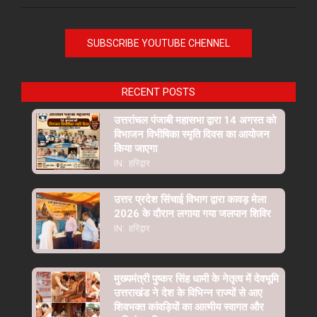
SUBSCRIBE YOUTUBE CHENNEL
RECENT POSTS
उत्तरांचल पंजाबी महासभा द्वारा 14 अगस्त को
विभाजन विभीषिका स्मृति दिवस का आयोजन
किया जाएगा
IN:
हरिद्वार
उत्तर प्रदेश सिंचाई विभाग द्वारा कावड़ मेला
2026 के दौरान लगाया गया जलपान शिविर
IN:
हरिद्वार
मुख्यमंत्री पुष्कर सिंह धामी के नेतृत्व में देवभूमि
उत्तराखंड ने देश के विभिन्न राज्यों से आए
शिवभक्त कांवड़ियों का आत्मीय स्वागत और