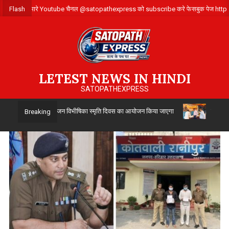
Skip
संपर्क करे ,हमारे Youtube चैनल @satopathexpress को subscribe करे फेसबुक पेज ht
Flash
to
content
LETEST NEWS IN HINDI
SATOPATHEXPRESS
ा 14 अगस्त को विभाजन विभीषिका स्मृति दिवस का आयोजन किया जाएगा
उत्तर प्रदेश स
Breaking