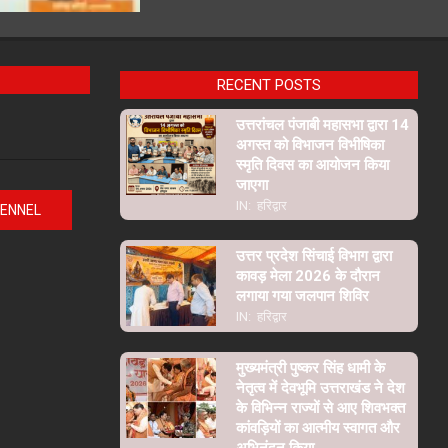
RECENT POSTS
उत्तरांचल पंजाबी महासभा द्वारा 14
अगस्त को विभाजन विभीषिका
स्मृति दिवस का आयोजन किया
जाएगा
IN:
हरिद्वार
HENNEL
उत्तर प्रदेश सिंचाई विभाग द्वारा
कावड़ मेला 2026 के दौरान
लगाया गया जलपान शिविर
IN:
हरिद्वार
मुख्यमंत्री पुष्कर सिंह धामी के
नेतृत्व में देवभूमि उत्तराखंड ने देश
के विभिन्न राज्यों से आए शिवभक्त
कांवड़ियों का आत्मीय स्वागत और
अभिनंदन किया