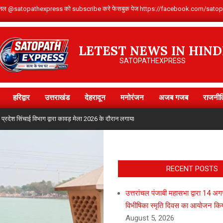
Youtube चैनल @satopathexpress को subscribe करे फेसबुक पेज https://facebook.com
LETEST NEWS IN HIND
SATOPATHEXPRESS
हरिद्वार
उत्तराखंड
देहरादून
मनोरंजन
अजब गजब
राजनीत
Primary
Navigation
सिंचाई विभाग द्वारा कावड़ मेला 2026 के दौरान लगाया गया जलपान शिविर
मुख्यमंत्री पु
Menu
RECENT POSTS
उत्तरांचल पंजाबी महासभा द्वारा 14 अ
विभीषिका स्मृति दिवस का आयोजन कि
August 5, 2026