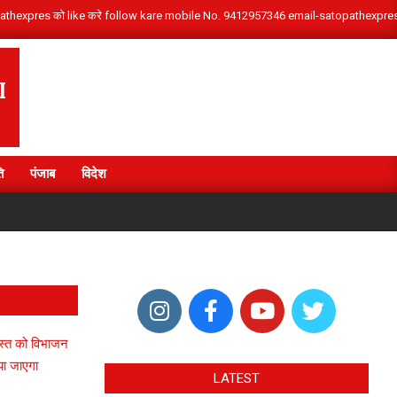
/satopathexpres को like करे follow kare mobile No. 9412957346 email-satopathex
I
ि
पंजाब
विदेश
ष्कर सिंह धामी के नेतृत्व में देवभूमि उत्तराखंड ने देश के विभिन्न राज्यों से आए शिवभक्त कांवड़ियों का
गस्त को विभाजन
या जाएगा
LATEST