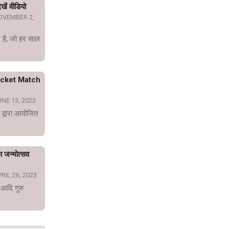
खें वीडियो
OVEMBER 2,
 है, जो हर साल
icket Match
NE 13, 2023
 द्वारा आयोजित
का जन्मोत्सव
RIL 26, 2023
 आदि गुरु