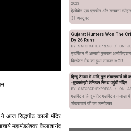
2023
हेलोवीन एक प्राचीन और डरावना त्योहार
31 अक्टूबर
Gujarat Hunters Won The Cr
By 26 Runs
BY:
SATOPATHEXPRESS
ON:
JU
एडमिंटन में अल्बर्टा गुजरात असोसिएशन
क्रिकेट मैच का हुआ समापनIVOR
हिन्दू टेम्पल में आदि गुरु शंकराचार्य जी 
-मुख्यमंत्री डेनियल स्मिथ पहुंची मंदिर
जन
BY:
SATOPATHEXPRESS
ON:
AP
एडमिंटन हिन्दू मंदिर एडमिंटन कनाडा में
शंकराचार्य जी का जन्मोत्सव
ैर ने आज सिद्धपीठ काली मंदिर
चार्य महामंडलेश्वर कैलाशानंद