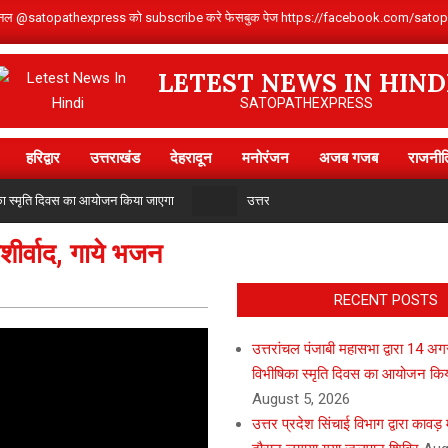
Youtube चैनल @satopathexpress को subscribe करे फेसबुक पेज https://facebook.com
LETEST NEWS IN HIND
SATOPATHEXPRESS
हरिद्वार
उत्तराखंड
देहरादून
मनोरंजन
अजब गजब
राजनीत
Primary
Navigation
िका स्मृति दिवस का आयोजन किया जाएगा
उत्तर प्रदेश सिंचाई विभाग द्वारा कावड़ मे
Menu
शीर्वाद, गाये भजन
RECENT POSTS
उत्तरांचल पंजाबी महासभा द्वारा 14 अ
विभीषिका स्मृति दिवस का आयोजन कि
August 5, 2026
उत्तर प्रदेश सिंचाई विभाग द्वारा कावड