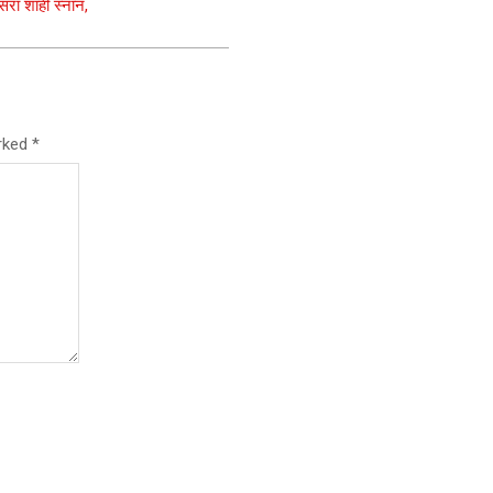
सरा शाही स्नान,
arked
*