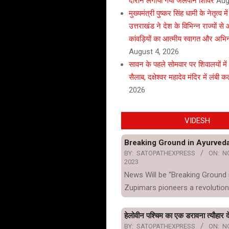
दौरान लगाया गया जलपान शिविर
Aug
मुख्यमंत्री पुष्कर सिंह धामी के नेतृत्व मे
उत्तराखंड ने देश के विभिन्न राज्यों स
कांवड़ियों का आत्मीय स्वागत और अभि
August 4, 2026
सावन के पहले सोमवार पर शिवालयों में
सैलाब, दक्षेश्वर महादेव मंदिर में लंबी कता
2026
VIDESH
Breaking Ground in Ayurved
BY:
SATOPATHEXPRESS
ON:
N
2023
News Will be “Breaking Ground 
Zupimars pioneers a revolution
हेलोवीन पश्चिम का एक डरावना त्यौहार दे
BY:
SATOPATHEXPRESS
ON:
N