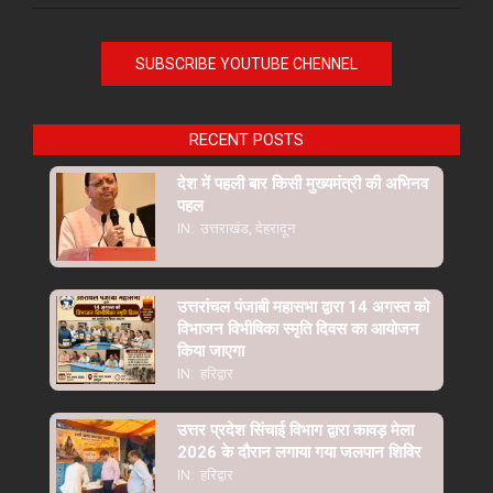
SUBSCRIBE YOUTUBE CHENNEL
RECENT POSTS
देश में पहली बार किसी मुख्यमंत्री की अभिनव
पहल
IN:
उत्तराखंड
,
देहरादून
उत्तरांचल पंजाबी महासभा द्वारा 14 अगस्त को
विभाजन विभीषिका स्मृति दिवस का आयोजन
किया जाएगा
IN:
हरिद्वार
उत्तर प्रदेश सिंचाई विभाग द्वारा कावड़ मेला
2026 के दौरान लगाया गया जलपान शिविर
IN:
हरिद्वार