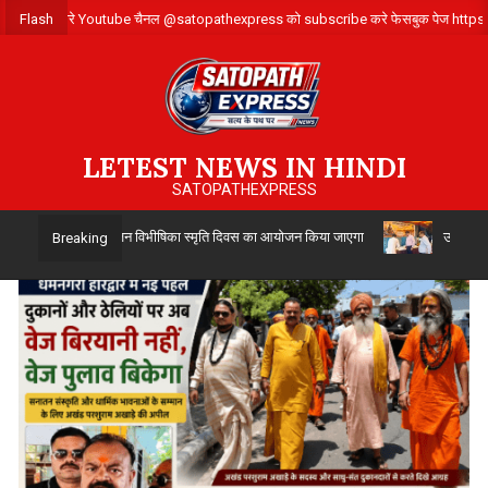
Skip
ए संपर्क करे ,हमारे Youtube चैनल @satopathexpress को subscribe करे फेसबुक पेज 
Flash
to
content
LETEST NEWS IN HINDI
SATOPATHEXPRESS
ारा 14 अगस्त को विभाजन विभीषिका स्मृति दिवस का आयोजन किया जाएगा
उत्तर प्रदेश
Breaking