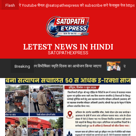
Skip
ंपर्क करे ,हमारे Youtube चैनल @satopathexpress को subscribe करे फेसबुक पेज http
Flash
to
content
LETEST NEWS IN HINDI
SATOPATHEXPRESS
14 अगस्त को विभाजन विभीषिका स्मृति दिवस का आयोजन किया जाएगा
उत्तर प्रदेश सिंच
Breaking