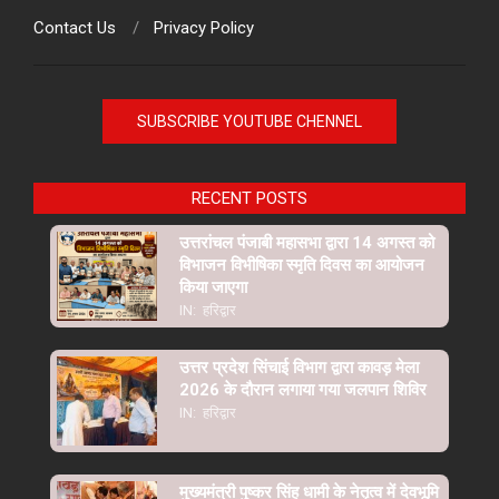
Contact Us
Privacy Policy
SUBSCRIBE YOUTUBE CHENNEL
RECENT POSTS
उत्तरांचल पंजाबी महासभा द्वारा 14 अगस्त को
विभाजन विभीषिका स्मृति दिवस का आयोजन
किया जाएगा
IN:
हरिद्वार
उत्तर प्रदेश सिंचाई विभाग द्वारा कावड़ मेला
2026 के दौरान लगाया गया जलपान शिविर
IN:
हरिद्वार
मुख्यमंत्री पुष्कर सिंह धामी के नेतृत्व में देवभूमि