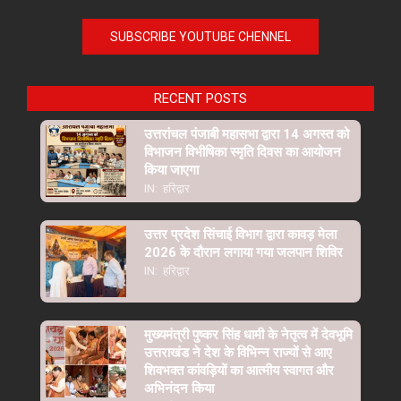
SUBSCRIBE YOUTUBE CHENNEL
RECENT POSTS
उत्तरांचल पंजाबी महासभा द्वारा 14 अगस्त को
विभाजन विभीषिका स्मृति दिवस का आयोजन
किया जाएगा
IN:
हरिद्वार
उत्तर प्रदेश सिंचाई विभाग द्वारा कावड़ मेला
2026 के दौरान लगाया गया जलपान शिविर
IN:
हरिद्वार
मुख्यमंत्री पुष्कर सिंह धामी के नेतृत्व में देवभूमि
उत्तराखंड ने देश के विभिन्न राज्यों से आए
शिवभक्त कांवड़ियों का आत्मीय स्वागत और
अभिनंदन किया