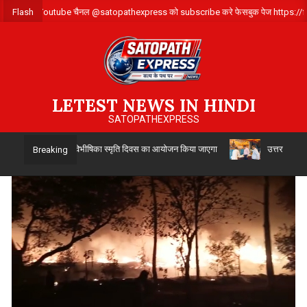
Skip
ंपर्क करे ,हमारे Youtube चैनल @satopathexpress को subscribe करे फेसबुक पेज htt
Flash
to
content
LETEST NEWS IN HINDI
SATOPATHEXPRESS
14 अगस्त को विभाजन विभीषिका स्मृति दिवस का आयोजन किया जाएगा
उत्तर प्रदेश सिं
Breaking