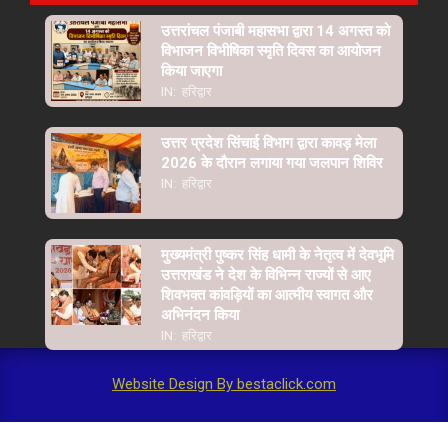
उत्तरांचल पंजाबी महासभा द्वारा 14 अगस्त को
विभाजन विभीषिका स्मृति दिवस का आयोजन
किया जाएगा
IN:
हरिद्वार
उत्तर प्रदेश सिंचाई विभाग द्वारा कावड़ मेला
2026 के दौरान लगाया गया जलपान शिविर
IN:
हरिद्वार
मुख्यमंत्री पुष्कर सिंह धामी के नेतृत्व में देवभूमि
उत्तराखंड ने देश के विभिन्न राज्यों से आए
शिवभक्त कांवड़ियों का आत्मीय स्वागत और
अभिनंदन किया
IN:
हरिद्वार
Website Design By bestaclick.com