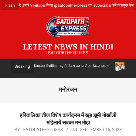
Skip
के लिए संपर्क करे ,हमारे Youtube चैनल @satopathexpress को subscribe करे फेसबुक 
Flash
to
content
LETEST NEWS IN HINDI
SATOPATHEXPRESS
ा द्वारा 14 अगस्त को विभाजन विभीषिका स्मृति दिवस का आयोजन किया जाएगा
उत्तर प
Breaking
मनोरंजन
हरितालिका तीज विशेष कार्यक्रम में खूब झूमी गोर्खाली
महिलायें सबका मन मोहा
2023-
BY:
SATOPATHEXPRESS
ON:
SEPTEMBER 16, 2023