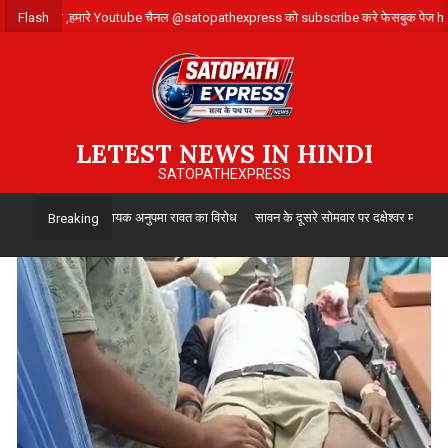
Skip
 लिए संपर्क करे ,हमारे Youtube चैनल @satopathexpress को subscribe करे फेसबुक प
Flash
to
content
LETEST NEWS IN HINDI
SATOPATHEXPRESS
 ग्रामीण कांग्रेस विधायक अनुपमा रावत का विरोध
सावन के दूसरे सोमवार पर दक्षेश्वर महादेव मंदिर म
Breaking