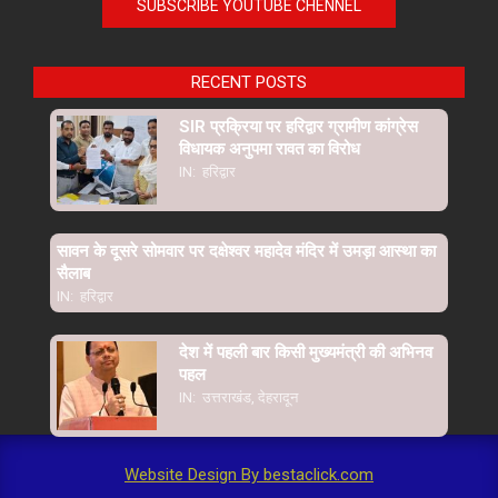
SUBSCRIBE YOUTUBE CHENNEL
RECENT POSTS
SIR प्रक्रिया पर हरिद्वार ग्रामीण कांग्रेस
विधायक अनुपमा रावत का विरोध
IN:
हरिद्वार
सावन के दूसरे सोमवार पर दक्षेश्वर महादेव मंदिर में उमड़ा आस्था का
सैलाब
IN:
हरिद्वार
देश में पहली बार किसी मुख्यमंत्री की अभिनव
पहल
IN:
उत्तराखंड
,
देहरादून
Website Design By bestaclick.com