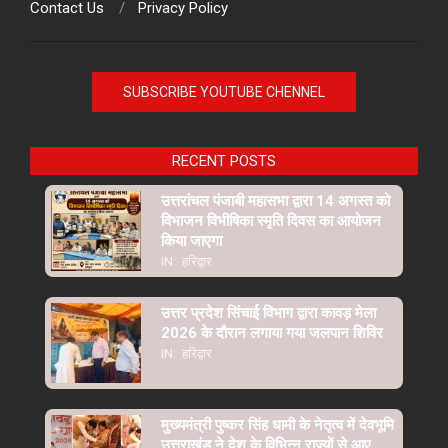
Contact Us
Privacy Policy
SUBSCRIBE YOUTUBE CHENNEL
RECENT POSTS
उत्तरांचल पंजाबी महासभा द्वारा 14 अगस्त को
विभाजन विभीषिका स्मृति दिवस का आयोजन
किया जाएगा
IN:
हरिद्वार
उत्तर प्रदेश सिंचाई विभाग द्वारा कावड़ मेला
2026 के दौरान लगाया गया जलपान शिविर
IN:
हरिद्वार
मुख्यमंत्री पुष्कर सिंह धामी के नेतृत्व में देवभूमि
उत्तराखंड ने देश के विभिन्न राज्यों से आए