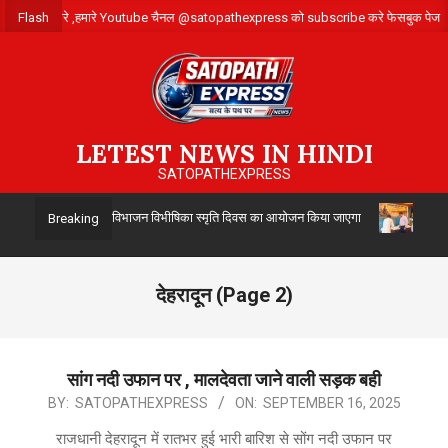
Skip
े लिए संपर्क करे ,हमारे Youtube चैनल @satopathexpress को subscribe करे फेसबुक 
Flash
to
content
LETEST NEWS IN HINDI
SATOPATHEXPRESS
ा द्वारा 14 अगस्त को विभाजन विभीषिका स्मृति दिवस का आयोजन किया जाएगा
उत्तर प
Breaking
देहरादून
(Page 2)
सांग नदी उफान पर , मालदेवता जाने वाली सड़क बही
2025-
BY:
SATOPATHEXPRESS
ON:
SEPTEMBER 16, 2025
09-
राजधानी देहरादून में रातभर हुई भारी बारिश से सोंग नदी उफान पर