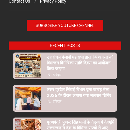
Contact Us
Privacy Policy
SUBSCRIBE YOUTUBE CHENNEL
RECENT POSTS
उत्तरांचल पंजाबी महासभा द्वारा 14 अगस्त को
विभाजन विभीषिका स्मृति दिवस का आयोजन
किया जाएगा
IN:
हरिद्वार
उत्तर प्रदेश सिंचाई विभाग द्वारा कावड़ मेला
2026 के दौरान लगाया गया जलपान शिविर
IN:
हरिद्वार
मुख्यमंत्री पुष्कर सिंह धामी के नेतृत्व में देवभूमि
उत्तराखंड ने देश के विभिन्न राज्यों से आए