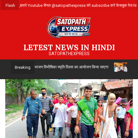
Skip
लिए संपर्क करे ,हमारे Youtube चैनल @satopathexpress को subscribe करे फेसबुक पे
Flash
to
content
LETEST NEWS IN HINDI
SATOPATHEXPRESS
्वारा 14 अगस्त को विभाजन विभीषिका स्मृति दिवस का आयोजन किया जाएगा
उत्तर प्रद
Breaking