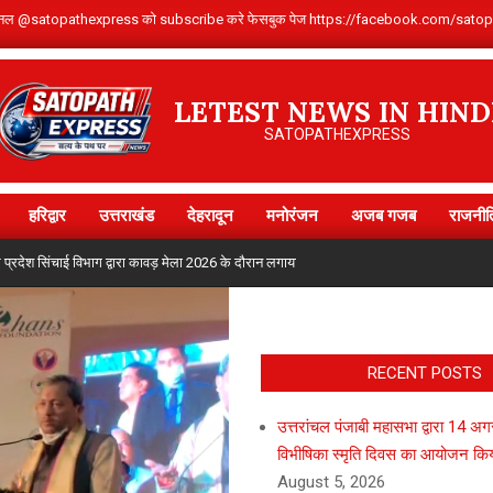
Youtube चैनल @satopathexpress को subscribe करे फेसबुक पेज https://facebook.com
LETEST NEWS IN HIND
SATOPATHEXPRESS
हरिद्वार
उत्तराखंड
देहरादून
मनोरंजन
अजब गजब
राजनीत
Primary
Navigation
िंचाई विभाग द्वारा कावड़ मेला 2026 के दौरान लगाया गया जलपान शिविर
मुख्यमंत्री पु
Menu
RECENT POSTS
उत्तरांचल पंजाबी महासभा द्वारा 14 अ
विभीषिका स्मृति दिवस का आयोजन कि
August 5, 2026