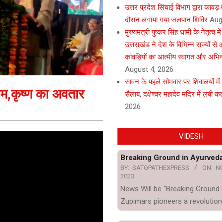
उत्तर प्रदेश सिंचाई विभाग द्वारा कावड
दौरान लगाया गया जलपान शिविर
Aug
मुख्यमंत्री पुष्कर सिंह धामी के नेतृत्व मे
उत्तराखंड ने देश के विभिन्न राज्यों स
कांवड़ियों का आत्मीय स्वागत और अभि
August 4, 2026
सावन के पहले सोमवार पर शिवालयों में
ाम,कृष्ण का अवतार
सैलाब, दक्षेश्वर महादेव मंदिर में लंबी कता
2026
VIDESH
Breaking Ground in Ayurved
BY:
SATOPATHEXPRESS
ON:
N
2023
News Will be “Breaking Ground 
Zupimars pioneers a revolution