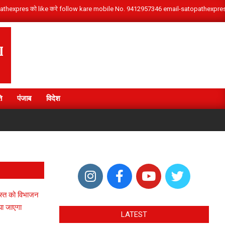
/satopathexpres को like करे follow kare mobile No. 9412957346 email-satopathex
I
ि
पंजाब
विदेश
ष्कर सिंह धामी के नेतृत्व में देवभूमि उत्तराखंड ने देश के विभिन्न राज्यों से आए शिवभक्त कांवड़ियों का
गस्त को विभाजन
या जाएगा
LATEST