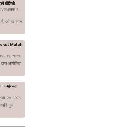
खें वीडियो
OVEMBER 2,
 है, जो हर साल
icket Match
NE 13, 2023
 द्वारा आयोजित
का जन्मोत्सव
RIL 26, 2023
 आदि गुरु