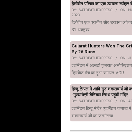
हेलोवीन पश्चिम का एक डरावना त्यौहार दे
BY:
SATOPATHEXPRESS
ON:
N
2023
हेलोवीन एक प्राचीन और डरावना त्योहार
31 अक्टूबर
Gujarat Hunters Won The Cr
By 26 Runs
BY:
SATOPATHEXPRESS
ON:
JU
एडमिंटन में अल्बर्टा गुजरात असोसिएशन
क्रिकेट मैच का हुआ समापनIVOR
हिन्दू टेम्पल में आदि गुरु शंकराचार्य जी 
-मुख्यमंत्री डेनियल स्मिथ पहुंची मंदिर
BY:
SATOPATHEXPRESS
ON:
AP
एडमिंटन हिन्दू मंदिर एडमिंटन कनाडा में
शंकराचार्य जी का जन्मोत्सव