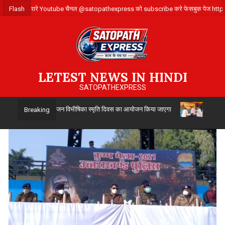
Skip
िए संपर्क करे ,हमारे Youtube चैनल @satopathexpress को subscribe करे फेसबुक पेज
Flash
to
content
LETEST NEWS IN HINDI
SATOPATHEXPRESS
वारा 14 अगस्त को विभाजन विभीषिका स्मृति दिवस का आयोजन किया जाएगा
उत्तर प्रदेश
Breaking